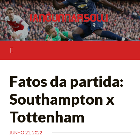
Skip
to
content
Fatos da partida:
Southampton x
Tottenham
JUNHO 21, 2022