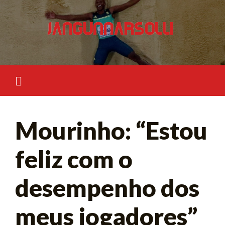
Skip
to
content
Mourinho: “Estou
feliz com o
desempenho dos
meus jogadores”